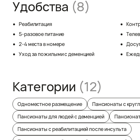
Удобства
(8)
Реабилитация
Контр
5-разовое питание
Теле
2-4 места в номере
Досу
Уход за пожилыми с деменцией
Ежед
Категории
(12)
Одноместное размещение
Пансионаты с круг
Пансионаты для людей с деменцией
Пансионат
Пансионаты с реабилитацией после инсульта