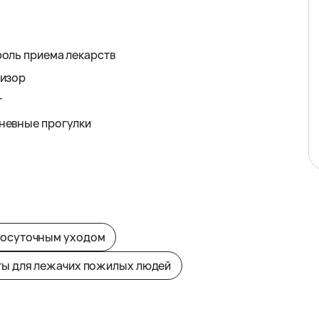
оль приема лекарств
визор
г
невные прогулки
лосуточным уходом
ы для лежачих пожилых людей