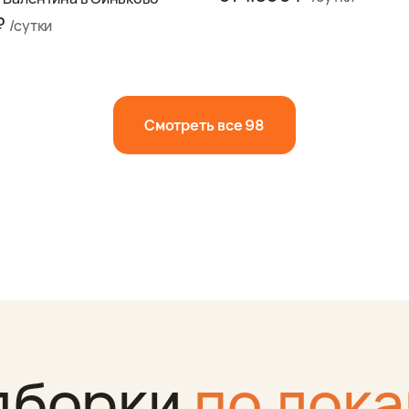
 ₽
/сутки
Смотреть все 98
дборки
по лок