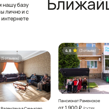
Ближай
 нашу базу
ы лично и с
в интернете
4.8
(3 отзыва)
(5 отзывов)
Пансионат Раменское
от 1.900 ₽
/сутки
 Валентина в Синьково