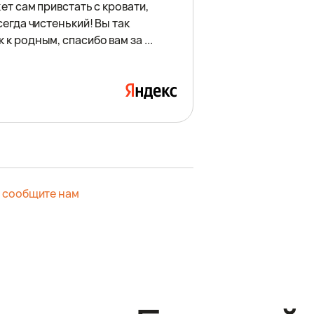
ет сам привстать с кровати,
сегда чистенький! Вы так
к родным, спасибо вам за ...
–
сообщите нам