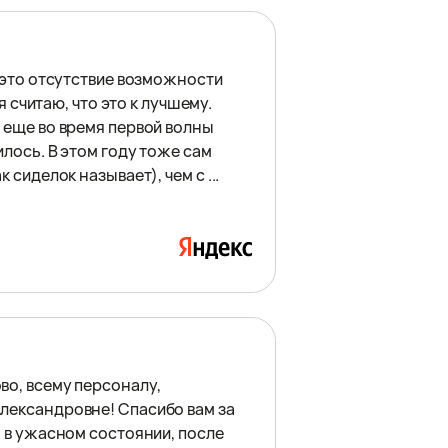
, это отсутствие возможности
я считаю, что это к лучшему.
 еще во время первой волны
лoсь. В этом году тоже сам
сиделок называет), чем с ...
во, всему персоналу,
лександровне! Спасибо вам за
м в ужасном состоянии, после