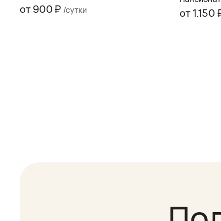
от 900 ₽
/сутки
от 1.150
По