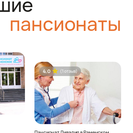
шие
пансионаты
4.0
(1 отзыв)
Пансионат Ливадия в Раменском