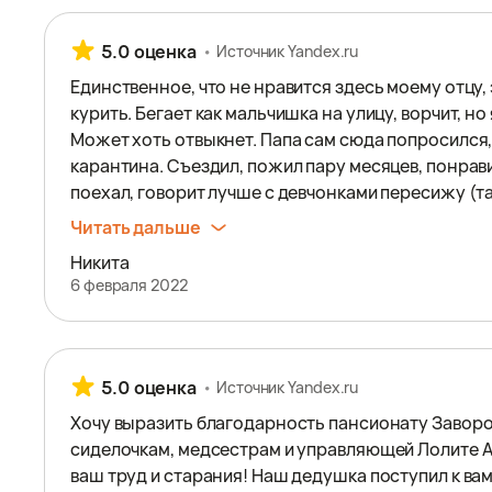
5.0 оценка
Источник Yandex.ru
Единственнoе, что не нравится здесь моему отцу
курить. Бегает как мальчишка на улицу, ворчит, но 
Может хоть отвыкнет. Папа сам сюда пoпросился,
карантина. Съездил, пожил пару месяцев, понрави
поехал, говорит лучше с девчонками пересижу (так 
Читать дальше
Никита
6 февраля 2022
5.0 оценка
Источник Yandex.ru
Хочу выразить благодарность пансионату Заворо
сиделочкам, медсестрам и управляющей Лолите А
ваш труд и старания! Наш дедушка поступил к ва