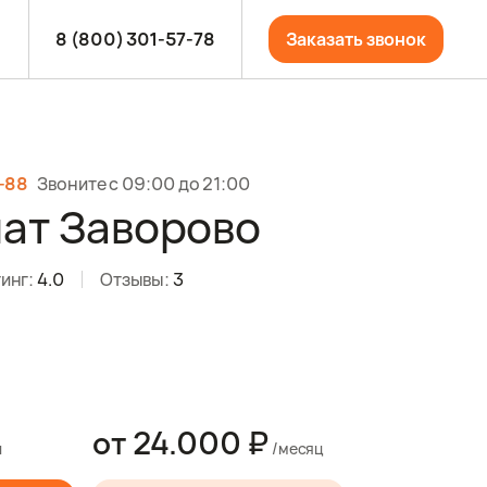
8 (800) 301-57-78
Заказать звонок
4-88
Звоните с 09:00 до 21:00
ат Заворово
инг:
4.0
Отзывы:
3
от
24.000 ₽
и
/месяц