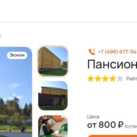
о
+7 (499) 677-5
Эконом
Пансион
Рейт
Цена
от
800 ₽
/сутк