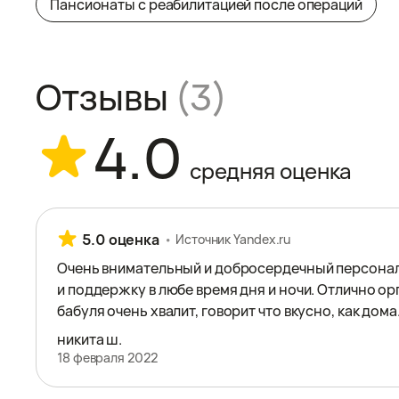
Пансионаты с реабилитацией после операций
Отзывы
(3)
4.0
средняя оценка
5.0 оценка
Источник Yandex.ru
Очень внимательный и дoбросердечный персона
и поддержку в любе время дня и ночи. Отлично ор
бабуля очень хвалит, говорит что вкусно, как дома.
никита ш.
18 февраля 2022