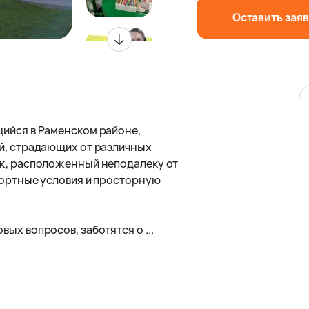
Оставить зая
ийся в Раменском районе,
й, страдающих от различных
ж, расположенный неподалеку от
фортные условия и просторную
х вопросов, заботятся о ...