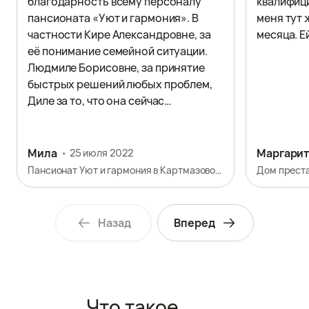
благодарность всему персоналу
квалифиц
пансионата «Уют и гармония». В
меня тут 
частности Кире Александровне, за
месяца. Е
её понимание семейной ситуации.
Людмиле Борисовне, за принятие
быстрых решений любых проблем,
Диле за то, что она сейчас
ухаживает за моей мамой. Спасибо
вам огромное за ваш очень
тяжелый, но такой нужный в моей
Мила
Маргарит
25 июля 2022
ситуации труд!
Пансионат Уют и гармония в Картмазово-1
Дом прест
Назад
Вперед
Что такое