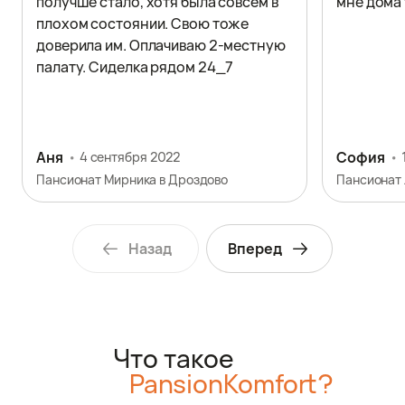
получше стало, хотя была совсем в
мне дома
плохом состоянии. Свою тоже
доверила им. Оплачиваю 2-местную
палату. Сиделка рядом 24_7
Аня
София
4 сентября 2022
Пансионат Мирника в Дроздово
Пансионат
Назад
Вперед
Что такое
PansionKomfort?