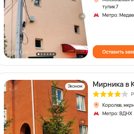
тупик 7
Метро: Медв
Оставить зая
Мирника в 
Эконом
Р
Королев, мкрн
Метро: ВДНХ