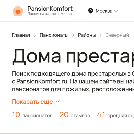
PansionKomfort
Москва
Пансионаты для пожилых
Главная
Пансионаты
Районы
Северный
Дома преста
Поиск подходящего дома престарелых в 
с PansionKomfort.ru. На нашем сайте вы н
пансионатов для пожилых, расположенны
Показать еще
10
20
4.1
пансионатов
отзывов
средняя оц