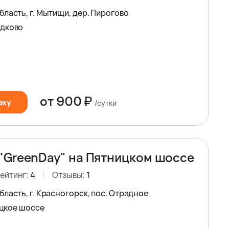
ласть, г. Мытищи, дер. Пирогово
едково
от 900 ₽
вку
/сутки
"GreenDay" на Пятницком шоссе
ейтинг:
4
Отзывы:
1
ласть, г. Красногорск, пос. Отрадное
цкое шоссе