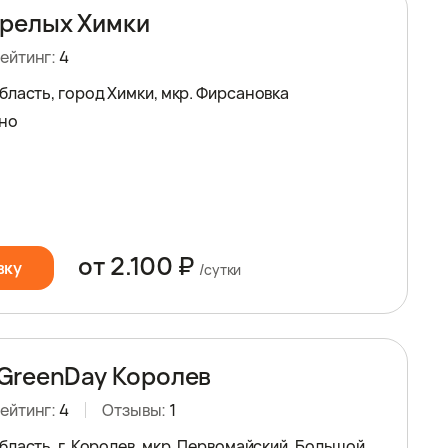
релых Химки
ейтинг:
4
бласть, город Химки, мкр. Фирсановка
но
от 2.100 ₽
вку
/сутки
GreenDay Королев
ейтинг:
4
Отзывы:
1
ласть, г. Королев, мкр. Первомайский, Большой