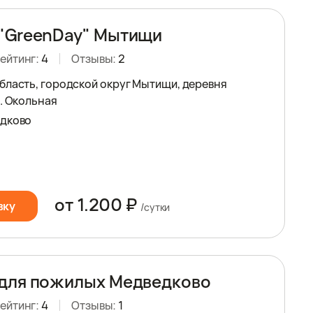
"GreenDay" Мытищи
ейтинг:
4
Отзывы:
2
бласть, городской округ Мытищи, деревня
л. Окольная
едково
от 1.200 ₽
вку
/сутки
для пожилых Медведково
ейтинг:
4
Отзывы:
1