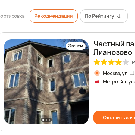
ортировка
Рекодмендации
По Рейтингу
Частный па
Эконом
Лианозово
Р
Москва, ул. 
Метро: Алтуф
Оставить зая