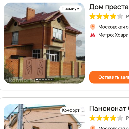
Дом преста
Премиум
Р
Московская о
Метро: Ховри
Оставить зая
Пансионат 
Комфорт
Р
Московская об