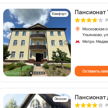
Пансионат 
Комфорт
Р
Московская о
Ульянково, у
Метро: Медв
Оставить зая
Пансионат 
Эконом
Р