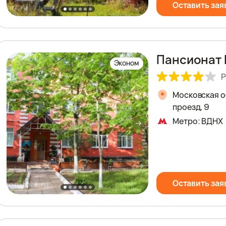
Оставить зая
Пансионат 
Эконом
Р
Московская об
проезд, 9
Метро: ВДНХ
Оставить зая