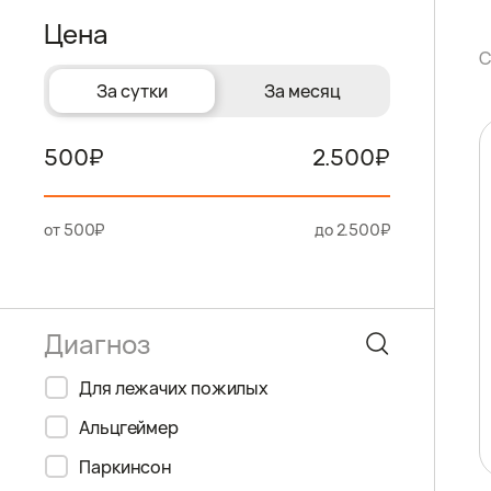
Цена
С
За сутки
За месяц
500
2.500
от 500₽
до 2.500₽
Для лежачих пожилых
Альцгеймер
Паркинсон