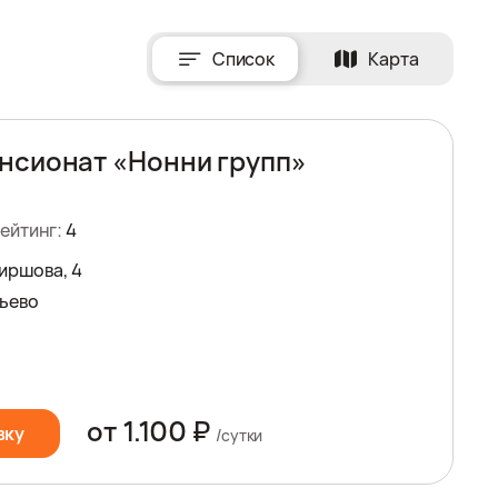
Список
Карта
нсионат «Нонни групп»
ейтинг:
4
Ширшова, 4
ьево
от 1.100 ₽
вку
/сутки