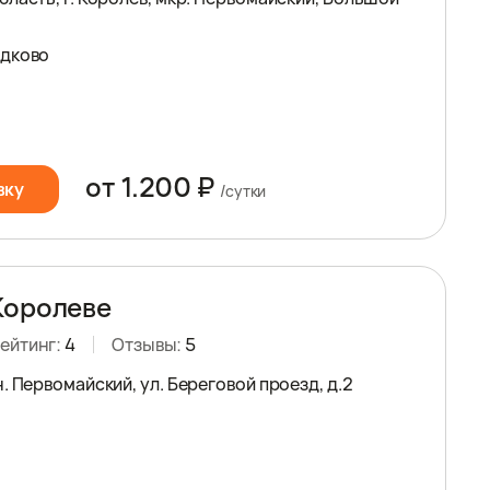
едково
от 1.200 ₽
вку
/сутки
Королеве
ейтинг:
4
Отзывы:
5
. Первомайский, ул. Береговой проезд, д.2