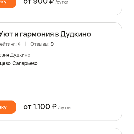
от 900 ₽
вку
/сутки
Уют и гармония в Дудкино
ейтинг:
4
Отзывы:
9
ревня Дудкино
цево, Саларьево
от 1.100 ₽
вку
/сутки