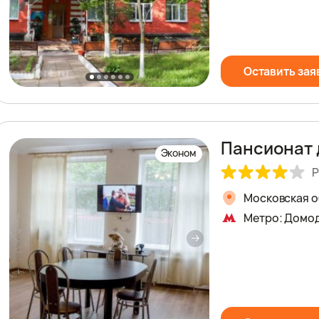
Оставить зая
Пансионат
Эконом
Р
Московская об
Метро: Домо