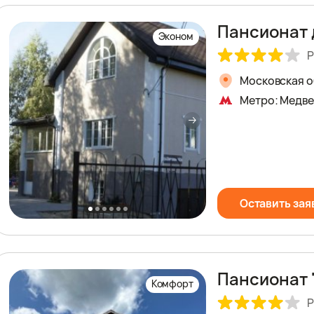
Пансионат 
Эконом
Р
Московская об
Метро: Медв
Оставить зая
Пансионат 
Комфорт
Р