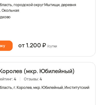
бласть, городской округ Мытищи, деревня
л. Окольная
едково
от 1.200 ₽
вку
/сутки
Королев (мкр. Юбилейный)
ейтинг:
4
Отзывы:
4
ласть, г. Королев, мкр. Юбилейный, Институтский