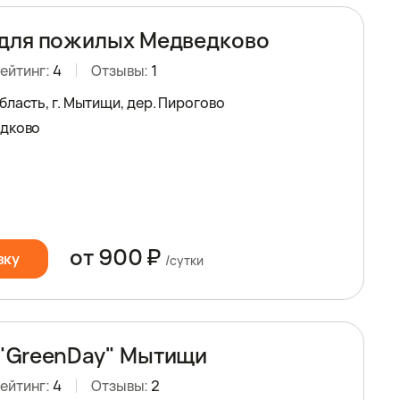
для пожилых Медведково
ейтинг:
4
Отзывы:
1
ласть, г. Мытищи, дер. Пирогово
едково
от 900 ₽
вку
/сутки
"GreenDay" Мытищи
ейтинг:
4
Отзывы:
2