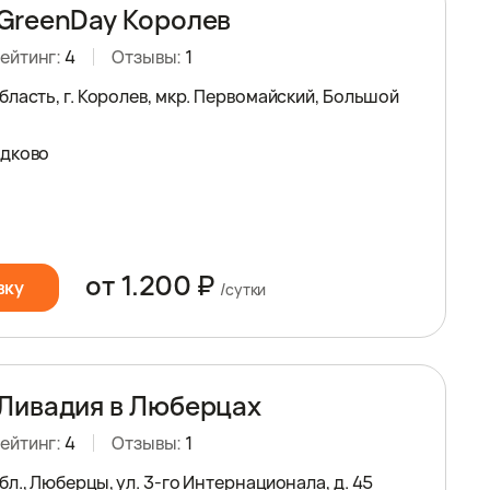
GreenDay Королев
ейтинг:
4
Отзывы:
1
ласть, г. Королев, мкр. Первомайский, Большой
едково
от 1.200 ₽
вку
/сутки
Ливадия в Люберцах
ейтинг:
4
Отзывы:
1
л., Люберцы, ул. 3-гo Интернационала, д. 45