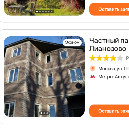
Оставить зая
Частный па
Эконом
Лианозово
Р
Москва, ул. 
Метро: Алтуф
Оставить зая