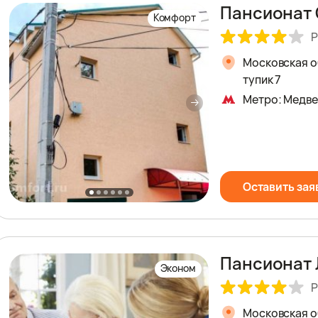
Пансионат 
Комфорт
Р
Московская об
тупик 7
Метро: Медв
Оставить зая
Пансионат 
Эконом
Р
Московская об