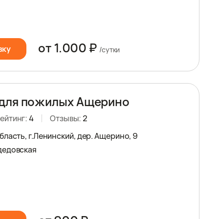
от 1.000 ₽
вку
/сутки
 для пожилых Ащерино
ейтинг:
4
Отзывы:
2
ласть, г.Ленинский, дер. Ащерино, 9
дедовская