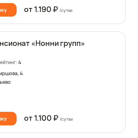
от 1.190 ₽
вку
/сутки
нсионат «Нонни групп»
ейтинг:
4
Ширшова, 4
ьево
от 1.100 ₽
вку
/сутки