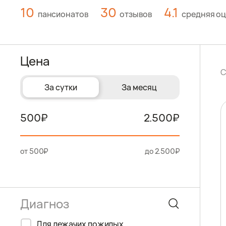
10
30
4.1
пансионатов
отзывов
средняя оц
Цена
С
За сутки
За месяц
500
2.500
от 500₽
до 2.500₽
Для лежачих пожилых