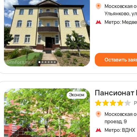
Московская о
Ульянково, у
Метро: Медв
Оставить зая
Пансионат 
Эконом
Р
Московская об
проезд, 9
Метро: ВДНХ