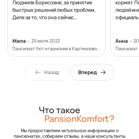
Людмиле Борисовне, за принятие
кормят. П
быстрых решений любых проблем,
людей инв
Диле за то, что она сейчас
официаль
ухаживает за моей мамой. Спасибо
вам огромное за ваш очень
тяжелый, но такой нужный в моей
Мила
Анна
25 июля 2022
20
ситуации труд!
Пансионат Уют и гармония в Картмазово-1
Пансионат
Назад
Вперед
Что такое
PansionKomfort?
Мы предоставляем актуальную информацию о
пансионатах, собираем отзывы, а наши консультанты