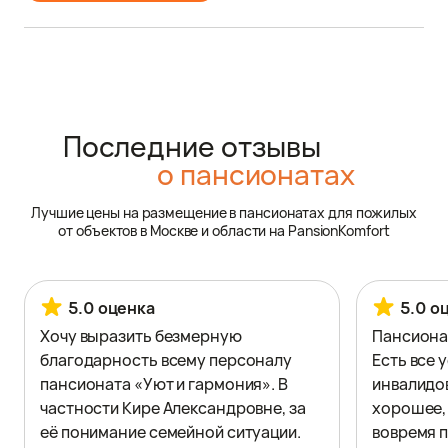
Последние отзывы
о пансионатах
Лучшие цены на размещение в пансионатах для пожилых
от объектов в Москве и области на PansionKomfort
5.0 оценка
5.0 о
Хочу выразить безмерную
Пансиона
благодарность всему персоналу
Есть все 
пансионата «Уют и гармония». В
инвалидо
частности Кире Александровне, за
хорошее, 
её понимание семейной ситуации.
вовремя п