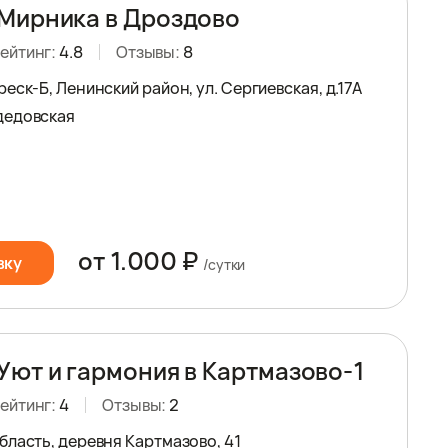
Мирника в Дроздово
ейтинг:
4.8
Отзывы:
8
еск-Б, Ленинский район, ул. Сергиевская, д.17А
дедовская
от 1.000 ₽
вку
/сутки
Уют и гармония в Картмазово-1
ейтинг:
4
Отзывы:
2
бласть, деревня Картмазово, 41