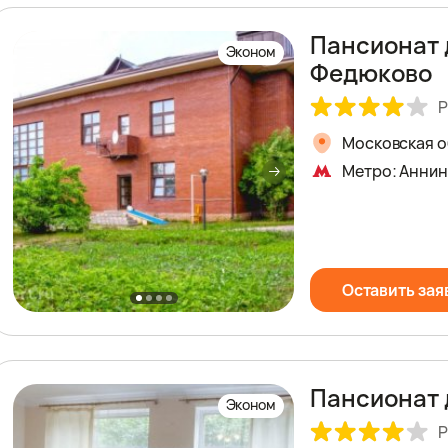
Пансионат 
Эконом
Федюково
Р
Московская об
Метро: Анни
Оставить зая
Пансионат
Эконом
Р