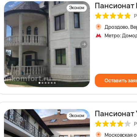
Пансионат 
Эконом
Р
Дроздово, Вер
Метро: Домо
Оставить зая
Пансионат 
Эконом
Р
Московская о