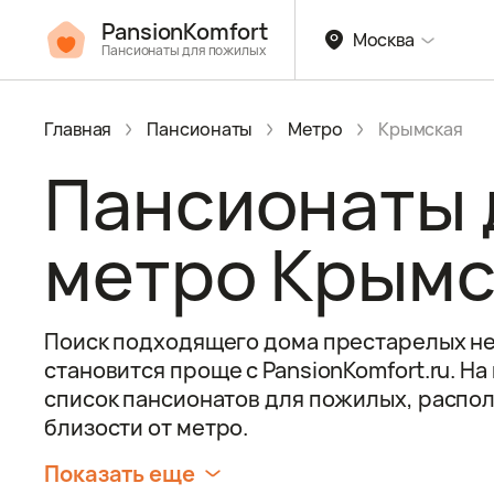
PansionKomfort
Москва
Пансионаты для пожилых
Главная
Пансионаты
Метро
Крымская
Пансионаты 
метро Крымс
Поиск подходящего дома престарелых не
становится проще с PansionKomfort.ru. Н
список пансионатов для пожилых, распо
близости от метро.
Показать еще