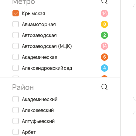
Крымская
14
Авиамоторная
8
Автозаводская
2
Автозаводская (МЦК)
14
Академическая
6
Александровский сад
4
Алексеевская
6
Алма-Атинская
2
Академический
Алтуфьево
9
Алексеевский
Андроновка
14
Алтуфьевский
Аннино
9
Арбат
Арбатская
3