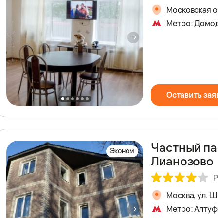
Московская об
Метро: Домо
Оставить зая
Частный па
Эконом
Лианозово
Р
Москва, ул. 
Метро: Алтуф