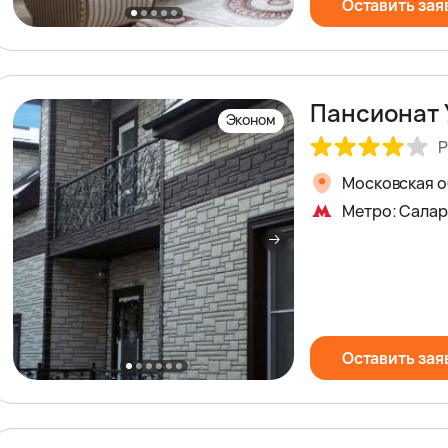
Оставить зая
Пансионат 
Эконом
Р
Московская об
Метро: Салар
Оставить зая