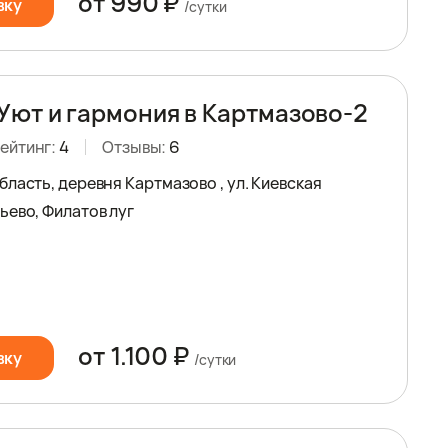
от 990 ₽
вку
/сутки
Уют и гармония в Картмазово-2
ейтинг:
4
Отзывы:
6
ласть, деревня Картмазово , ул. Киевская
ьево, Филатов луг
от 1.100 ₽
вку
/сутки