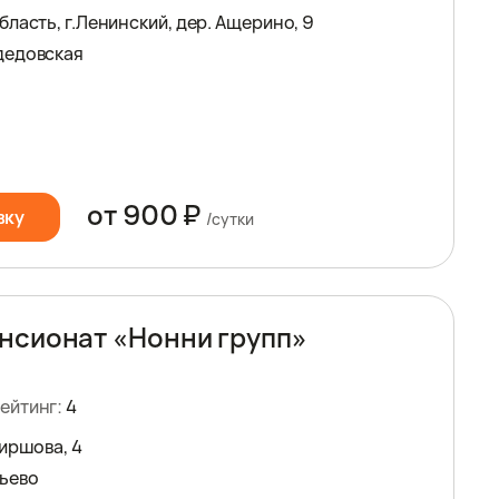
ласть, г.Ленинский, дер. Ащерино, 9
дедовская
от 900 ₽
вку
/сутки
нсионат «Нонни групп»
ейтинг:
4
Ширшова, 4
ьево