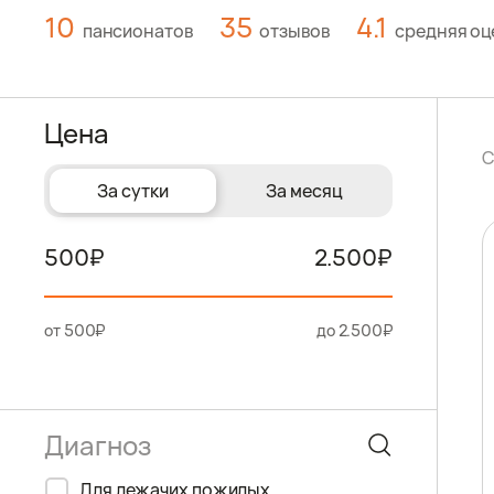
10
35
4.1
пансионатов
отзывов
средняя оц
Цена
С
За сутки
За месяц
500
2.500
от 500₽
до 2.500₽
Для лежачих пожилых