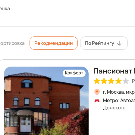
енка
ортировка
Рекодмендации
По Рейтингу
Пансионат 
Комфорт
Р
г. Москва, мк
Метро: Автоз
Донского