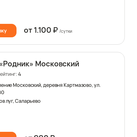
от 1.100 ₽
вку
/сутки
«Родник» Московский
ейтинг:
4
ление Московский, деревня Картмазово, ул.
80
ов луг, Саларьево