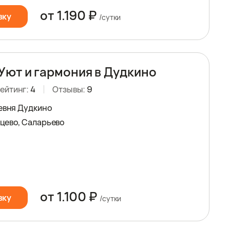
от 1.190 ₽
вку
/сутки
Уют и гармония в Дудкино
ейтинг:
4
Отзывы:
9
ревня Дудкино
цево, Саларьево
от 1.100 ₽
вку
/сутки