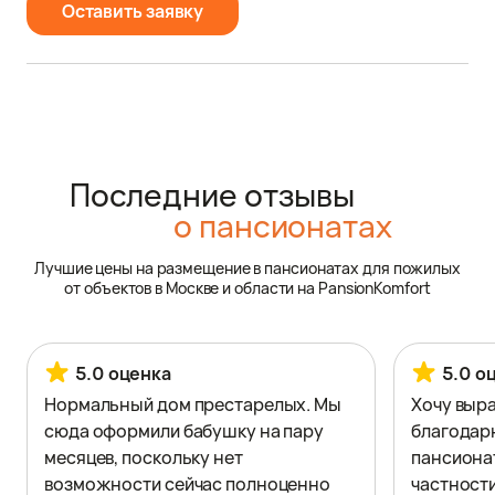
Оставить заявку
Последние отзывы
о пансионатах
Лучшие цены на размещение в пансионатах для пожилых
от объектов в Москве и области на PansionKomfort
5.0 оценка
5.0 о
Нормальный дом престарелых. Мы
Хочу выр
сюда оформили бабушку на пару
благодар
месяцев, поскольку нет
пансионат
возможности сейчас полноценно
частности