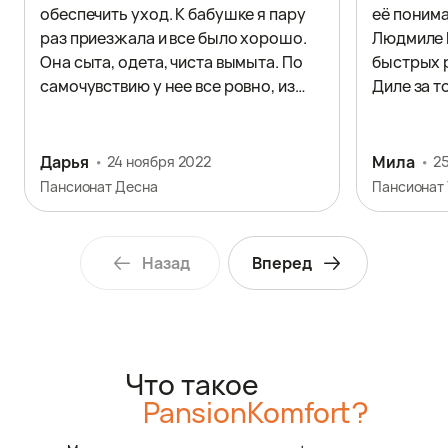
обеспечить уход. К бабушке я пару
её понима
раз приезжала и все было хорошо.
Людмиле 
Она сыта, одета, чиста вымыта. По
быстрых 
самочувствию у нее все ровно, из
Диле за т
чего делаю вывод, что врачебные
ухаживает
предписания соблюдаются.
вам огром
тяжелый, 
Дарья
Мила
24 ноября 2022
25
ситуации 
Пансионат Десна
Назад
Вперед
Что такое
PansionKomfort?