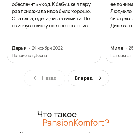
обеспечить уход. К бабушке я пару
её понима
раз приезжала и все было хорошо.
Людмиле 
Она сыта, одета, чиста вымыта. По
быстрых 
самочувствию у нее все ровно, из
Диле за т
чего делаю вывод, что врачебные
ухаживает
предписания соблюдаются.
вам огром
тяжелый, 
Дарья
Мила
24 ноября 2022
25
ситуации 
Пансионат Десна
Назад
Вперед
Что такое
PansionKomfort?