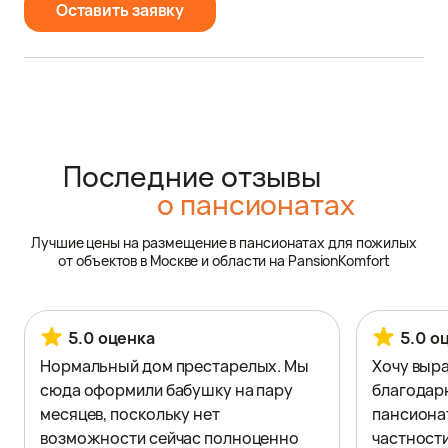
Оставить заявку
Последние отзывы
о пансионатах
Лучшие цены на размещение в пансионатах для пожилых
от объектов в Москве и области на PansionKomfort
5.0 оценка
5.0 о
Нормальный дом престарелых. Мы
Хочу выр
сюда оформили бабушку на пару
благодар
месяцев, поскольку нет
пансионат
возможности сейчас полноценно
частности