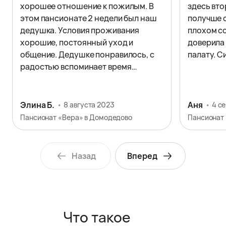
хорошее отношение к пожилым. В
здесь вто
этом пансионате 2 недели был наш
получше с
дедушка. Условия проживания
плохом с
хорошие, постоянный уход и
доверила
общение. Дедушке понравилось, с
палату. С
радостью вспоминает время
проведённое здесь. Спасибо.
Элина Б.
Аня
8 августа 2023
4 с
Пансионат «Вера» в Домодедово
Пансионат 
Назад
Вперед
Что такое