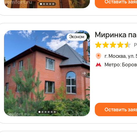
Оставить зая
Миринка па
Эконом
Р
г. Москва, ул.
Метро: Боров
Оставить зая