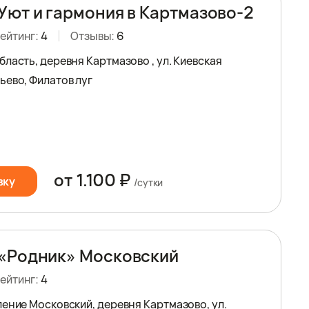
Уют и гармония в Картмазово-2
ейтинг:
4
Отзывы:
6
ласть, деревня Картмазово , ул. Киевская
ьево, Филатов луг
от 1.100 ₽
вку
/сутки
«Родник» Московский
ейтинг:
4
ление Московский, деревня Картмазово, ул.