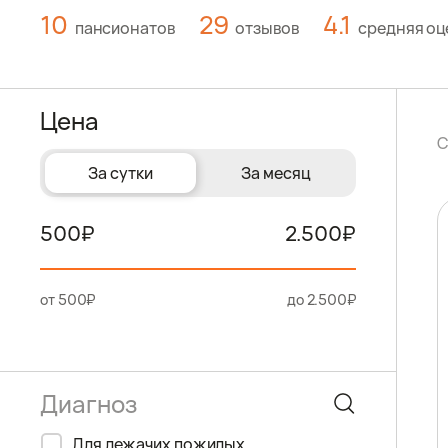
10
29
4.1
пансионатов
отзывов
средняя оц
Цена
С
За сутки
За месяц
500
2.500
от 500₽
до 2.500₽
Для лежачих пожилых