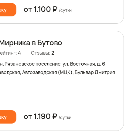
от 1.100 ₽
вку
/сутки
Мирника в Бутово
ейтинг:
4
Отзывы:
2
рн. Рязановское поселение, ул. Восточная, д. 6
аводская, Автозаводская (МЦК), Бульвар Дмитрия
от 1.190 ₽
вку
/сутки