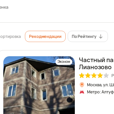
енка
ортировка
Рекодмендации
По Рейтингу
Частный па
Эконом
Лианозово
Р
Москва, ул. 
Метро: Алтуф