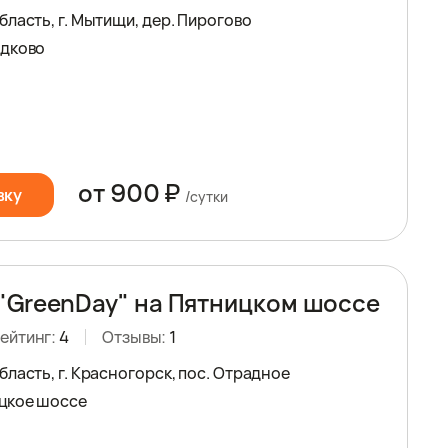
ласть, г. Мытищи, дер. Пирогово
едково
от 900 ₽
вку
/сутки
"GreenDay" на Пятницком шоссе
ейтинг:
4
Отзывы:
1
ласть, г. Красногорск, пос. Отрадное
цкое шоссе