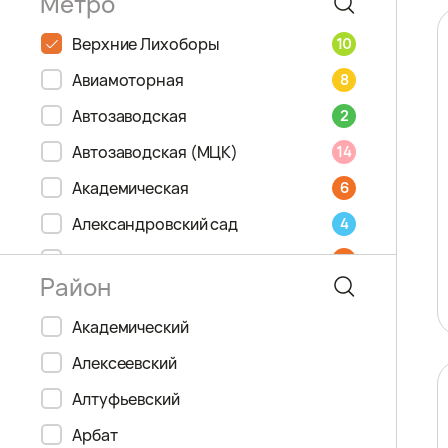
Верхние Лихоборы
10
Авиамоторная
8
Автозаводская
2
Автозаводская (МЦК)
14
Академическая
6
Александровский сад
4
Алексеевская
6
Алма-Атинская
2
Академический
Алтуфьево
9
Алексеевский
Андроновка
14
Алтуфьевский
Аннино
9
Арбат
Арбатская
3