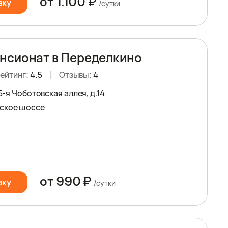
от 1.100 ₽
вку
/сутки
нсионат в Переделкино
ейтинг:
4.5
Отзывы:
4
 5-я Чоботовская аллея, д.14
ское шоссе
от 990 ₽
вку
/сутки