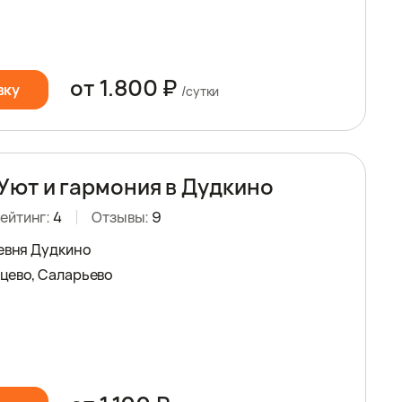
от 1.800 ₽
вку
/сутки
Уют и гармония в Дудкино
ейтинг:
4
Отзывы:
9
ревня Дудкино
цево, Саларьево