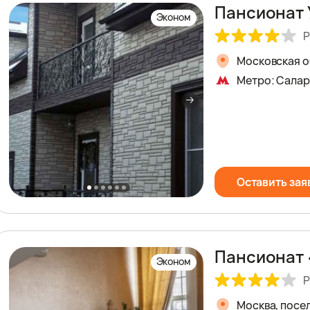
Пансионат 
Эконом
Р
Московская об
Метро: Салар
Оставить зая
Пансионат 
Эконом
Р
Москва, посе