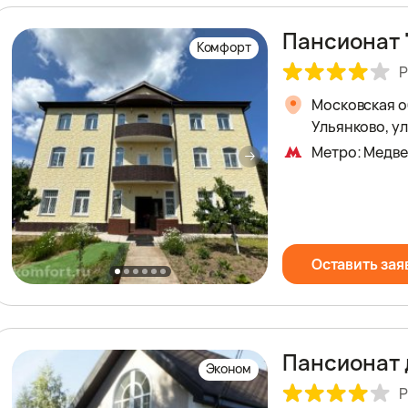
Пансионат 
Комфорт
Р
Московская о
Ульянково, у
Метро: Медв
Оставить зая
Пансионат 
Эконом
Р