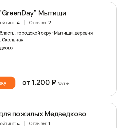
"GreenDay" Мытищи
ейтинг:
4
Отзывы:
2
бласть, городской округ Мытищи, деревня
л. Окольная
едково
от 1.200 ₽
вку
/сутки
для пожилых Медведково
ейтинг:
4
Отзывы:
1