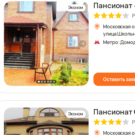
Пансионат 
Эконом
Р
Московская о
улица Школьн
Метро: Домо
Оставить зая
Пансионат
Эконом
Р
Московская о