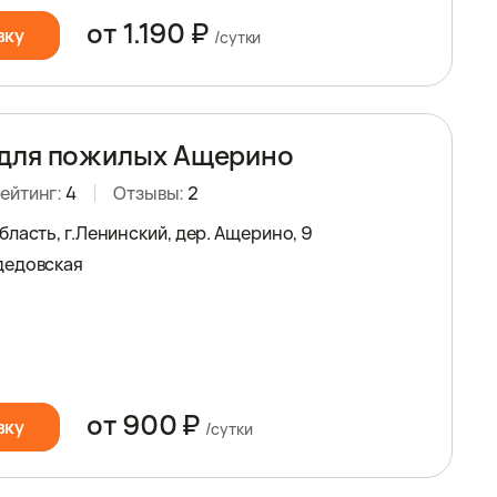
от 1.190 ₽
вку
/сутки
 для пожилых Ащерино
ейтинг:
4
Отзывы:
2
ласть, г.Ленинский, дер. Ащерино, 9
дедовская
от 900 ₽
вку
/сутки