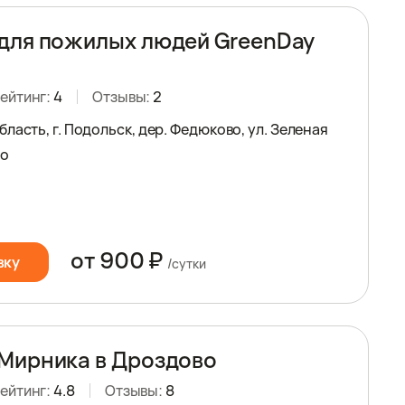
для пожилых людей GreenDay
ейтинг:
4
Отзывы:
2
ласть, г. Подольск, дер. Федюково, ул. Зеленая
но
от 900 ₽
вку
/сутки
Мирника в Дроздово
ейтинг:
4.8
Отзывы:
8