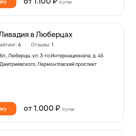
от 1.100 ₽
вку
/сутки
Ливадия в Люберцах
ейтинг:
4
Отзывы:
1
л., Люберцы, ул. 3-гo Интернационала, д. 45
 Дмитриевского, Лермонтовский проспект
от 1.000 ₽
вку
/сутки