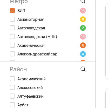
ЗИЛ
14
Авиамоторная
8
Автозаводская
2
Автозаводская (МЦК)
14
Академическая
6
Александровский сад
4
Алексеевская
6
Алма-Атинская
2
Академический
Алтуфьево
9
Алексеевский
Андроновка
14
Алтуфьевский
Аннино
9
Арбат
Арбатская
3