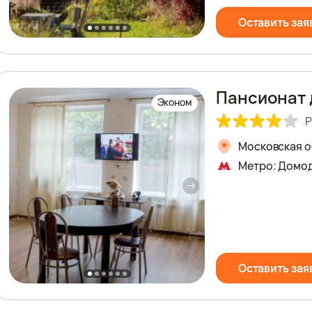
Оставить зая
Пансионат
Эконом
Р
Московская об
Метро: Домо
Оставить зая