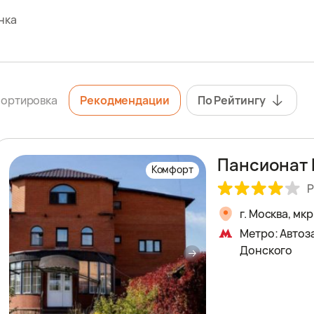
нка
ортировка
Рекодмендации
По Рейтингу
Пансионат 
Комфорт
Р
г. Москва, мк
Метро: Автоз
Донского