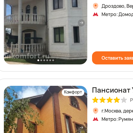
Дроздово, Вер
Метро: Домо
Оставить зая
Пансионат 
Комфорт
Р
г.Москва, де
Метро: Румян