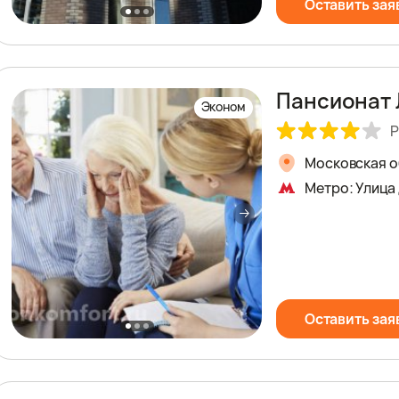
Оставить зая
Пансионат 
Эконом
Р
Московская об
Метро: Улица
Оставить зая