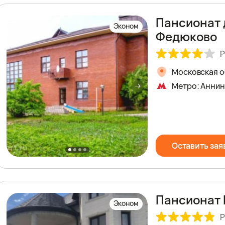
Пансионат 
Эконом
Федюково
Р
Московская об
Метро: Анни
Оставить зая
Пансионат 
Эконом
Р