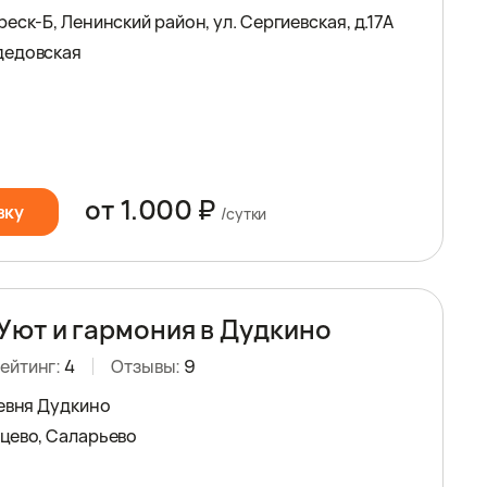
еск-Б, Ленинский район, ул. Сергиевская, д.17А
дедовская
от 1.000 ₽
вку
/сутки
Уют и гармония в Дудкино
ейтинг:
4
Отзывы:
9
ревня Дудкино
цево, Саларьево