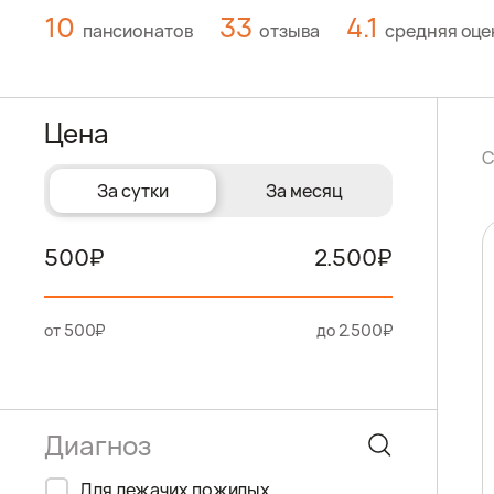
10
33
4.1
пансионатов
отзыва
средняя оце
Цена
С
За сутки
За месяц
500
2.500
от 500₽
до 2.500₽
Для лежачих пожилых