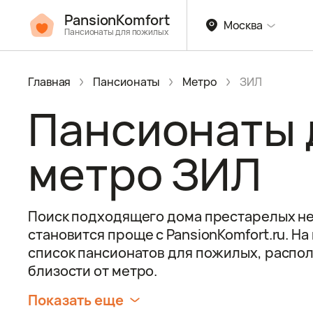
PansionKomfort
Москва
Пансионаты для пожилых
Главная
Пансионаты
Метро
ЗИЛ
Пансионаты 
метро ЗИЛ
Поиск подходящего дома престарелых не
становится проще с PansionKomfort.ru. Н
список пансионатов для пожилых, распо
близости от метро.
Показать еще