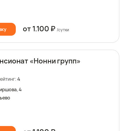
от 1.100 ₽
вку
/сутки
нсионат «Нонни групп»
ейтинг:
4
Ширшова, 4
ьево