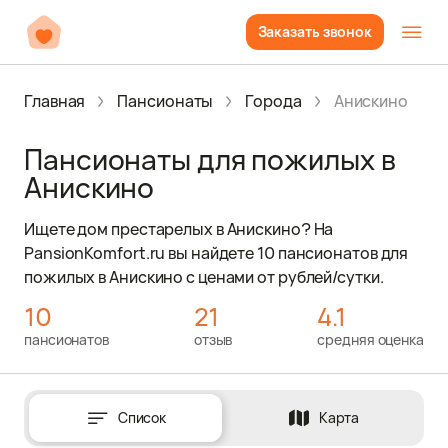
Заказать звонок
Главная
Пансионаты
Города
Анискино
Пансионаты для пожилых в
Анискино
Ищете дом престарелых в Анискино? На
PansionKomfort.ru вы найдете 10 пансионатов для
пожилых в Анискино с ценами от рублей/сутки.
10
21
4.1
пансионатов
отзыв
средняя оценка
Список
Карта