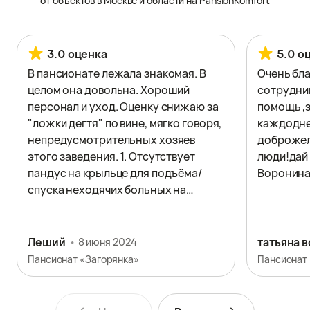
от объектов в Москве и области на PansionKomfort
3.0 оценка
5.0 о
В пансионате лежала знакомая. В
Очень бл
целом она довольна. Хороший
сотрудни
персонал и уход. Оценку снижаю за
помощь ,
"ложки дегтя" по вине, мягко говоря,
каждодне
непредусмотрительных хозяев
доброжел
этого заведения. 1. Отсутствует
люди!дай 
пандус на крыльце для подъёма/
Воронина
спуска неходячих больных на
коляске, приходится затаскивать их
на руках. 2. Очень узкая лестница на
2 этаж, больных опять же
Леший
татьяна 
8 июня 2024
приходится поднимать и спускать
Пансионат «Загорянка»
вручную, рискуя уронить. 3. Никаких
специальных подъемников для
неходячих пациентов на 2 этаж не