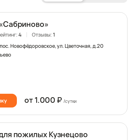
 «Сабриново»
ейтинг:
4
Отзывы:
1
 пос. Новофёдоровское, ул. Цветочная, д.20
рьево
от 1.000 ₽
вку
/сутки
для пожилых Кузнецово