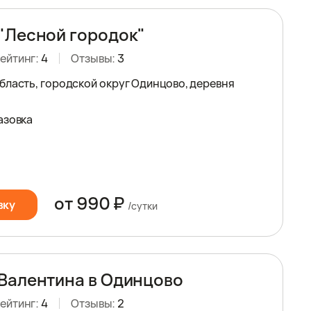
"Лесной городок"
ейтинг:
4
Отзывы:
3
бласть, городской округ Одинцово, деревня
азовка
от 990 ₽
вку
/сутки
Валентина в Одинцово
ейтинг:
4
Отзывы:
2