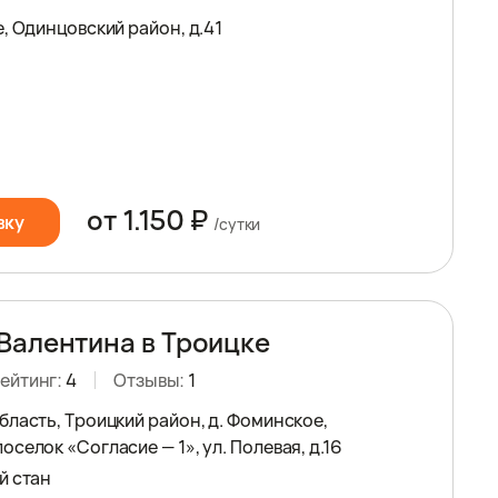
, Одинцовский район, д.41
от 1.150 ₽
вку
/сутки
Валентина в Троицке
ейтинг:
4
Отзывы:
1
бласть, Троицкий район, д. Фоминское,
селок «Согласие — 1», ул. Полевая, д.16
й стан