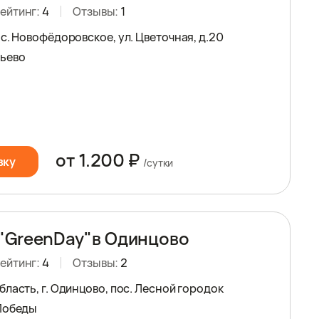
ейтинг:
4
Отзывы:
1
с. Новофёдоровское, ул. Цветочная, д.20
рьево
от 1.200 ₽
вку
/сутки
"GreenDay"в Одинцово
ейтинг:
4
Отзывы:
2
ласть, г. Одинцово, пос. Лесной городок
Победы