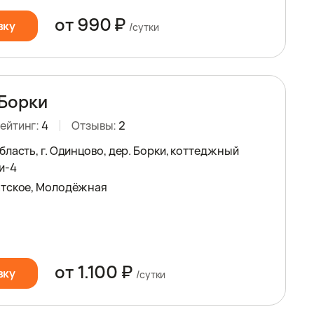
от 990 ₽
вку
/сутки
Борки
ейтинг:
4
Отзывы:
2
ласть, г. Одинцово, дер. Борки, коттеджный
и-4
атское, Молодёжная
от 1.100 ₽
вку
/сутки