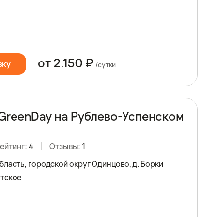
от 2.150 ₽
вку
/сутки
GreenDay на Рублево-Успенском
ейтинг:
4
Отзывы:
1
бласть, городской округ Одинцово, д. Борки
атское