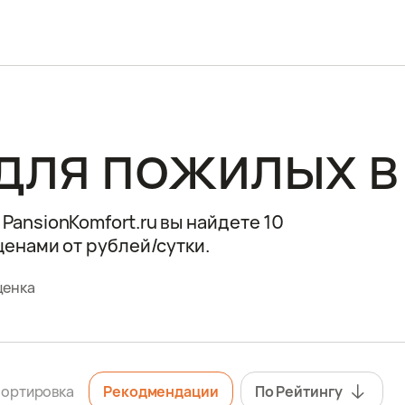
для пожилых в
PansionKomfort.ru вы найдете 10
ценами от рублей/сутки.
ценка
ортировка
Рекодмендации
По Рейтингу