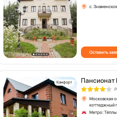
с. Знаменское
Оставить зая
Пансионат 
Комфорт
Р
Московская о
коттеджный по
Метро: Тёплы