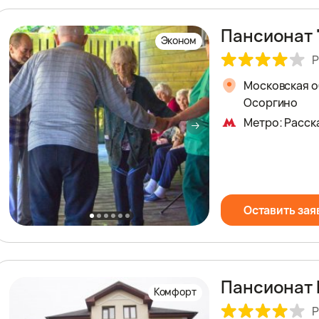
Пансионат 
Эконом
Р
Московская о
Осоргино
Метро: Расск
Оставить зая
Пансионат 
Комфорт
Р