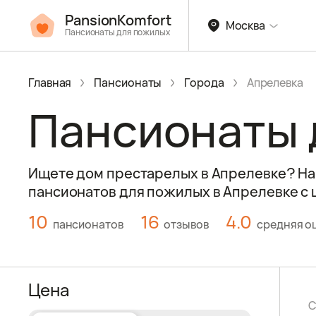
PansionKomfort
Москва
Пансионаты для пожилых
Главная
Пансионаты
Города
Апрелевка
Пансионаты 
Ищете дом престарелых в Апрелевке? На 
пансионатов для пожилых в Апрелевке с 
10
16
4.0
пансионатов
отзывов
средняя о
Цена
С