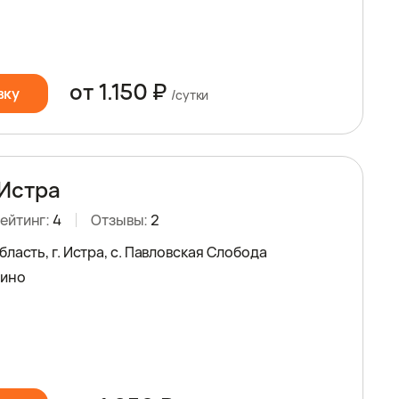
от 1.150 ₽
вку
/сутки
Истра
ейтинг:
4
Отзывы:
2
ласть, г. Истра, с. Павловская Слобода
нино