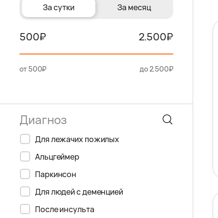
За сутки
За месяц
500
2.500
от 500₽
до 2.500₽
Для лежачих пожилых
Альцгеймер
Паркинсон
Для людей с деменцией
После инсульта