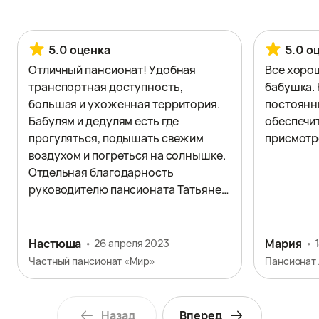
5.0 оценка
5.0 о
Отличный пансионат! Удобная
Все хорош
транспортная доступность,
бабушка. 
большая и ухоженная территория.
постоянн
Бабулям и дедулям есть где
обеспечит
прогуляться, подышать свежим
присмотр
воздухом и погреться на солнышке.
Отдельная благодарность
руководителю пансионата Татьяне
Юрьевне за внимательное
отношение к постояльцам и
родственникам, а также к
Настюша
Мария
26 апреля 2023
сотрудницам, которые с любовью и
Частный пансионат «Мир»
Пансионат 
душой заботятся о каждом пожилом
человеке. В пансионате отличная
атмосфера, праздники, концерты,
Назад
Вперед