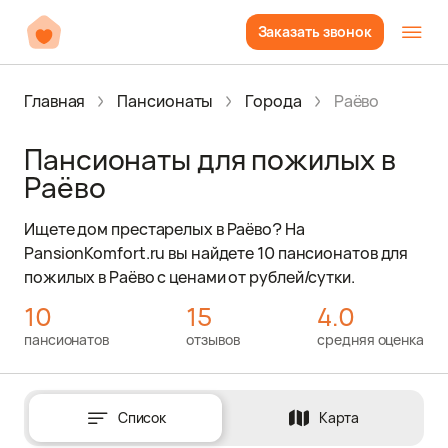
Заказать звонок
Главная
Пансионаты
Города
Раёво
Пансионаты для пожилых в
Раёво
Ищете дом престарелых в Раёво? На
PansionKomfort.ru вы найдете 10 пансионатов для
пожилых в Раёво с ценами от рублей/сутки.
10
15
4.0
пансионатов
отзывов
средняя оценка
Список
Карта