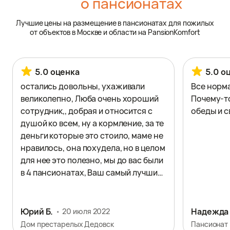
о пансионатах
Лучшие цены на размещение в пансионатах для пожилых
от объектов в Москве и области на PansionKomfort
5.0 оценка
5.0 о
остались довольны, ухаживали
Все норм
великолепно, Люба очень хороший
Почему-т
сотрудник,, добрая и относится с
обеды и с
душой ко всем, ну а кормление, за те
деньги которые это стоило, маме не
нравилось, она похудела, но в целом
для нее это полезно, мы до вас были
в 4 пансионатах, Ваш самый лучший!
Отзыв оставлен на официальном
сайте.
Юрий Б.
Надежда
20 июля 2022
Дом престарелых Дедовск
Пансионат