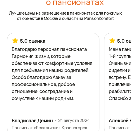
о пансионатах
Лучшие цены на размещение в пансионатах для пожилых
от объектов в Москве и области на PansionKomfort
5.0 оценка
5.0 о
Благодарю персонал пансионата
Мама панс
Гармония жизни, которые
1-й групп
обеспечивают комфортные условия
Очень вн
для пребывания наших родителей.
сиделки и
Особо благодарю Азизу за
встречу. 
профессиональное, доброе
привлечен
отношение, сострадание и
реабилито
сочуствие к нашим родным.
Спасибо з
Владислав Демин
Алексей 
24 августа 2024
Пансионат «Река жизни» Красногорск
Пансионат 