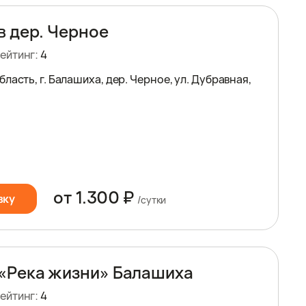
в дер. Черное
ейтинг:
4
ласть, г. Балашиха, дер. Черное, ул. Дубравная,
от 1.300 ₽
вку
/сутки
«Река жизни» Балашиха
ейтинг:
4