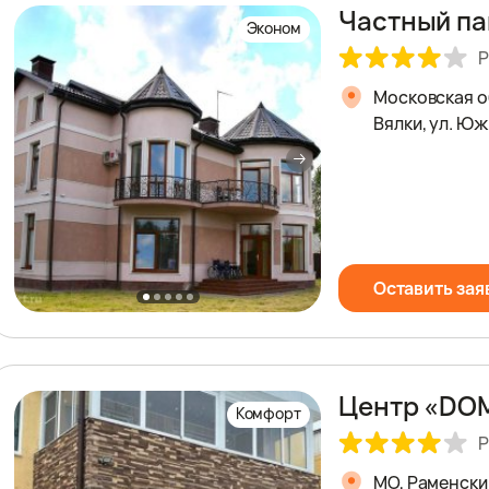
Частный па
Эконом
Р
Московская о
Вялки, ул. Юж
Оставить зая
Центр «DO
Комфорт
Р
МО, Раменски