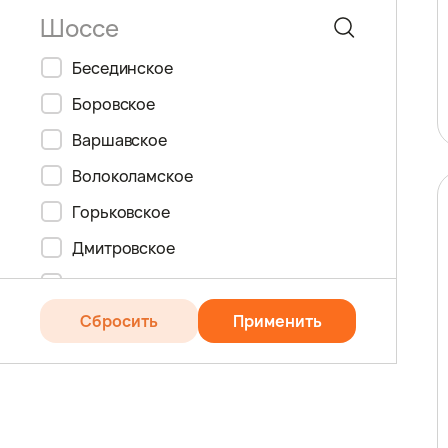
Басманный
Багратионовская
4
Беговой
Балтийская
14
Бесединское
Бескудниковский
Баррикадная
7
Боровское
Бибирево
Бауманская
3
Варшавское
Бирюлёво Восточное
Беговая
7
Волоколамское
Бирюлёво Западное
Белокаменная
14
Горьковское
Богородское
Беломорская
2
Дмитровское
Братеево
Белорусская
2
5
Егорьевское
Бутово Северное
Беляево
6
Калужское
Сбросить
Применить
Бутово Южное
Бибирево
9
Каширское
Бутырский
Библиотека имени Ленина
1
Киевское
Вешняки
Битцевский парк
12
Косинское
Внуково
Борисово
10