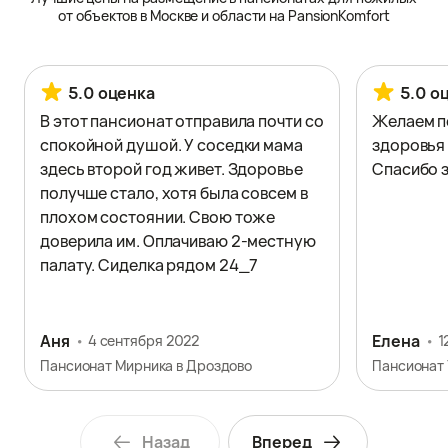
от объектов в Москве и области на PansionKomfort
5.0 оценка
5.0 о
В этот пансионат отправила почти со
Желаем п
спокойной душой. У соседки мама
здоровья 
здесь второй год живет. Здоровье
Спасибо з
получше стало, хотя была совсем в
плохом состоянии. Свою тоже
доверила им. Оплачиваю 2-местную
палату. Сиделка рядом 24_7
Аня
Елена
4 сентября 2022
1
Пансионат Мирника в Дроздово
Пансионат 
Назад
Вперед