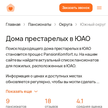
Заказать звонок
Главная
Пансионаты
Округа
Южный округ
Дома престарелых в ЮАО
Поиск подходящего дома престарелых в ЮАО
становится проще с PansionKomfort.ru. На нашем
сайте вы найдете актуальный список пансионатов
для пожилых, расположенных в ЮАО.
Информация о ценах и доступных местах
обновляется регулярно, чтобы вы могли сделать ...
Показать еще
9
18
4.1
пансионатов
отзывов
средняя оценка