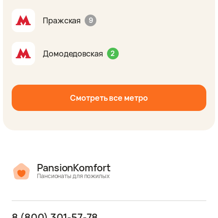
Пражская
9
Домодедовская
2
Смотреть все метро
PansionKomfort
Пансионаты для пожилых
8 (800) 301-57-78