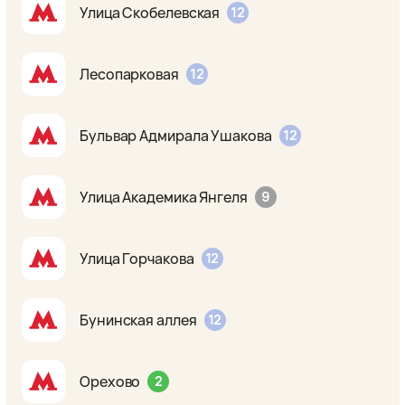
Улица Скобелевская
12
Лесопарковая
12
Бульвар Адмирала Ушакова
12
Улица Академика Янгеля
9
Улица Горчакова
12
Бунинская аллея
12
Орехово
2