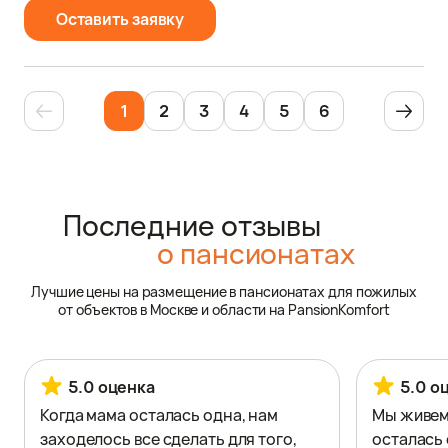
Оставить заявку
1
2
3
4
5
6
Последние отзывы
о пансионатах
Лучшие цены на размещение в пансионатах для пожилых
от объектов в Москве и области на PansionKomfort
5.0 оценка
5.0 о
Когда мама осталась одна, нам
Мы живем 
заходелось все сделать для того,
осталась 