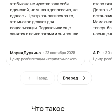
чтобы она не чувствовала себя
стало тяж
одинокой, не ушла в депрессию, не
Долго выб
сдалась. Центр понравился за то,
остановил
что многое делают для
Мама сна
социализации. Подключили еще
теперь бл
занятия с психологами и они пошли
насыщенн
на пользу. Маме тут лучше, это
занятия,
видно.
внимател
как в хор
Мария Дудкина
А.Р.
23 сентября 2025
30 
спокойны,
Центр реабилитации и гериатрического ухода «Сениор Групп»
Центр реаб
присмотр
Назад
Вперед
Что такое