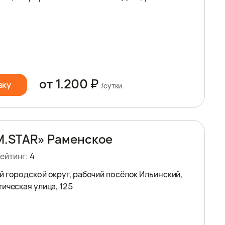
от 1.200 ₽
вку
/сутки
M.STAR» Раменское
ейтинг:
4
й городской округ, рабочий посёлок Ильинский,
ическая улица, 125