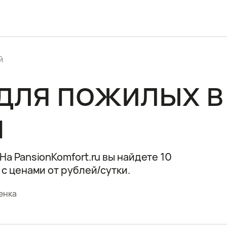
й
для пожилых в
м
а PansionKomfort.ru вы найдете 10
с ценами от рублей/сутки.
енка