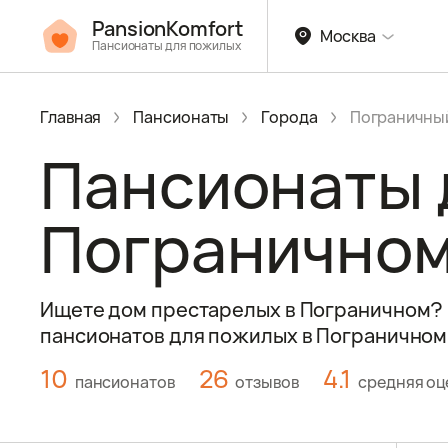
PansionKomfort
Москва
Пансионаты для пожилых
Главная
Пансионаты
Города
Пограничны
Пансионаты 
Погранично
Ищете дом престарелых в Пограничном? Н
пансионатов для пожилых в Пограничном 
10
26
4.1
пансионатов
отзывов
средняя оц