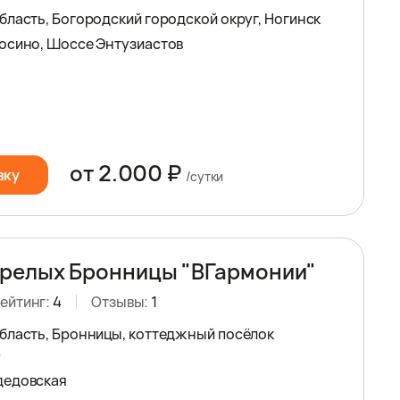
бласть, Богородский городской округ, Ногинск
осино, Шоссе Энтузиастов
от 2.000 ₽
вку
/сутки
релых Бронницы "ВГармонии"
ейтинг:
4
Отзывы:
1
бласть, Бронницы, коттеджный посёлок
0
дедовская