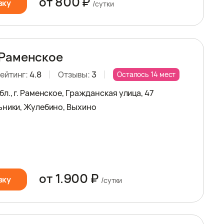
от 800 ₽
вку
/сутки
 Раменское
ейтинг:
4.8
Отзывы:
3
Осталось 14 мест
л., г. Раменское, Гражданская улица, 47
ьники, Жулебино, Выхино
от 1.900 ₽
вку
/сутки