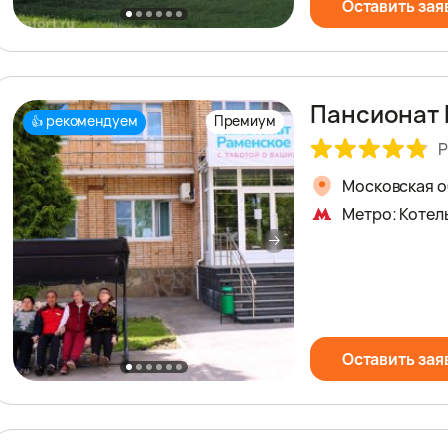
Оставить зая
Пансионат
рекомендуем
Премиум
👍
Р
Московская об
Метро: Котел
Оставить зая