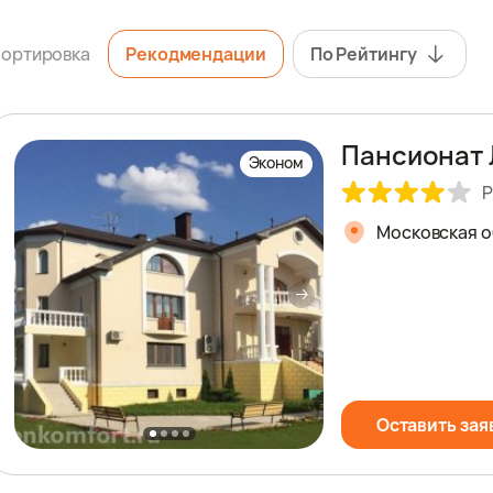
ортировка
Рекодмендации
По Рейтингу
Пансионат 
Эконом
Р
Московская об
Оставить зая