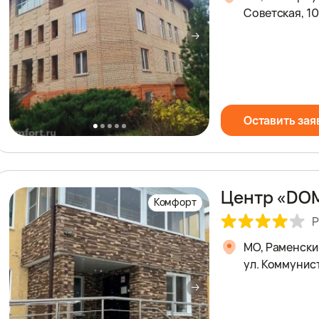
Советская, 10
Оставить зая
Центр «DO
Комфорт
Р
МО, Раменски
ул. Коммунист