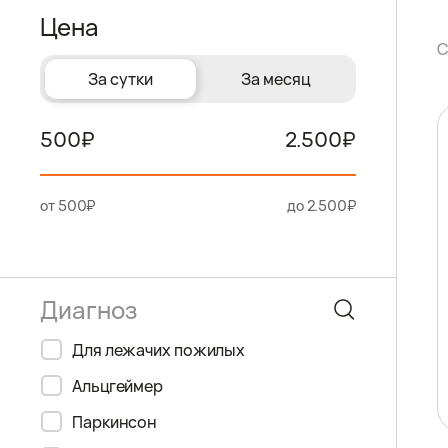
Цена
С
За сутки
За месяц
500
2.500
от 500₽
до 2.500₽
Для лежачих пожилых
Альцгеймер
Паркинсон