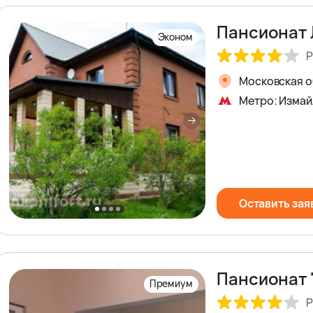
Пансионат 
Эконом
Р
Московская об
Метро: Измай
Оставить зая
Пансионат 
Премиум
Р