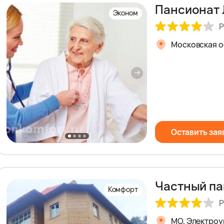
Пансионат 
Эконом
Р
Московская обл
Оставить зая
Частный па
Комфорт
Р
МО, Электроу