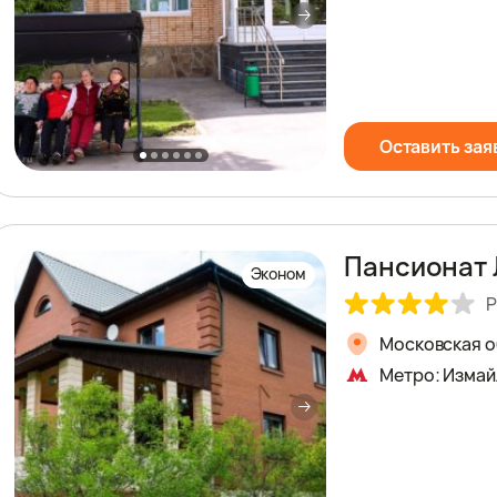
Оставить зая
Пансионат 
Эконом
Р
Московская об
Метро: Измай