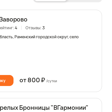
Заворово
ейтинг:
4
Отзывы:
3
бласть, Раменский городской округ, село
от 800 ₽
вку
/сутки
релых Бронницы "ВГармонии"