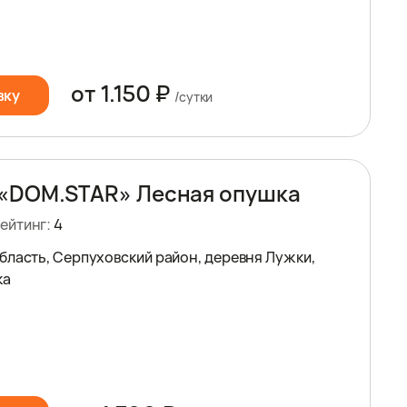
от 1.150 ₽
вку
/сутки
«DOM.STAR» Лесная опушка
ейтинг:
4
бласть, Серпуховский район, деревня Лужки,
ка