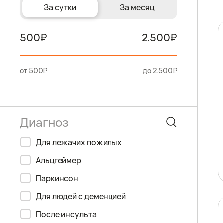
За сутки
За месяц
500
2.500
от 500₽
до 2.500₽
Для лежачих пожилых
Альцгеймер
Паркинсон
Для людей с деменцией
После инсульта