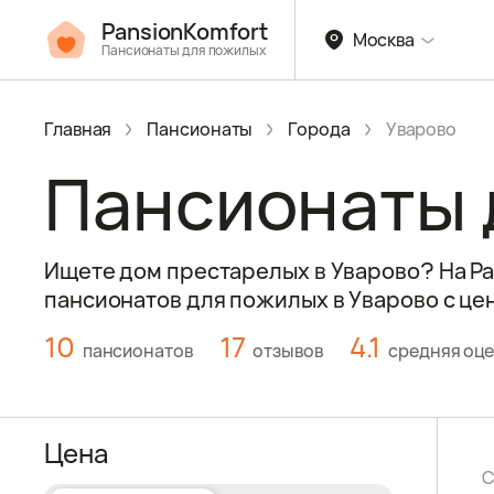
PansionKomfort
Москва
Пансионаты для пожилых
Главная
Пансионаты
Города
Уварово
Пансионаты 
Ищете дом престарелых в Уварово? На Pan
пансионатов для пожилых в Уварово с цен
10
17
4.1
пансионатов
отзывов
средняя оце
Цена
С