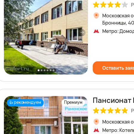
Р
Московская о
Бронницы, 4
Метро: Домо
Оставить зая
Пансионат
рекомендуем
Премиум
👍
Р
Московская об
Метро: Котел