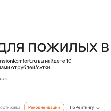
для пожилых в
sionKomfort.ru вы найдете 10
ами от рублей/сутки.
нка
ортировка
Рекодмендации
По Рейтингу