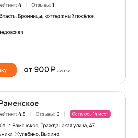
ейтинг:
4
Отзывы:
1
бласть, Бронницы, коттеджный посёлок
0
дедовская
от 900 ₽
вку
/сутки
 Раменское
ейтинг:
4.8
Отзывы:
3
Осталось 14 мест
л., г. Раменское, Гражданская улица, 47
ьники, Жулебино, Выхино