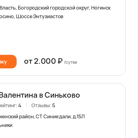
бласть, Богородский городской округ, Ногинск
осино, Шоссе Энтузиастов
от 2.000 ₽
вку
/сутки
Валентина в Синьково
ейтинг:
4
Отзывы:
5
енский район, СТ Синие дали, д.15Л
ьники