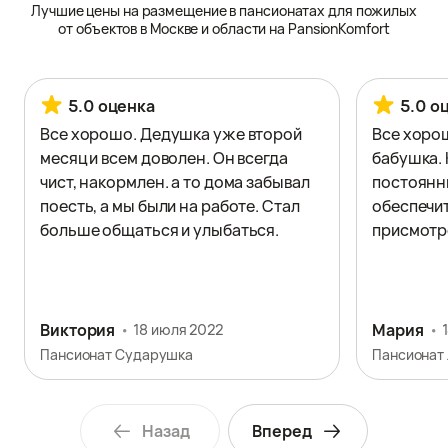
Лучшие цены на размещение в пансионатах для пожилых
от объектов в Москве и области на PansionKomfort
5.0 оценка
5.0 о
Все хорошо. Дедушка уже второй
Все хорош
месяц и всем доволен. Он всегда
бабушка. 
чист, накормлен. а то дома забывал
постоянн
поесть, а мы были на работе. Стал
обеспечит
больше общаться и улыбаться.
присмотр
Виктория
Мария
18 июля 2022
Пансионат Сударушка
Пансионат 
Назад
Вперед